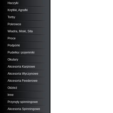
Haczyki
Krętliki, Agrafki
Torby
Pokrowce
Wiadra, Miski, Sita
Proce
Podpórki
Pudełka i pojemniki
Okulary
Akcesoria Karpiowe
Akcesoria Wyczynowe
Akcesoria Feederowe
Odzież
Inne
Przynęty spinningowe
Akcesoria Spinningowe