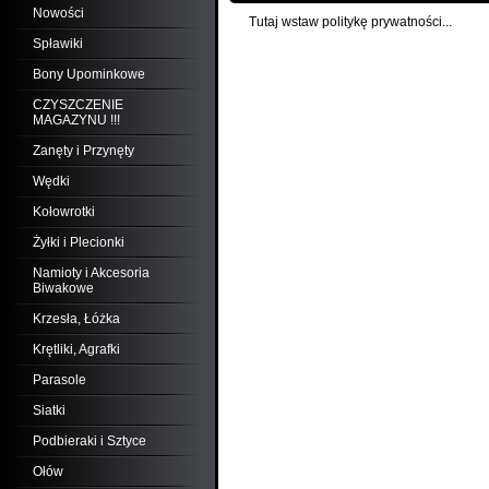
Nowości
Tutaj wstaw politykę prywatności...
Spławiki
Bony Upominkowe
CZYSZCZENIE
MAGAZYNU !!!
Zanęty i Przynęty
Wędki
Kołowrotki
Żyłki i Plecionki
Namioty i Akcesoria
Biwakowe
Krzesła, Łóżka
Krętliki, Agrafki
Parasole
Siatki
Podbieraki i Sztyce
Ołów