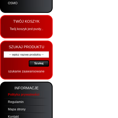
OSMO
TWÓJ KOSZYK
Twój koszyk jest pusty...
SZUKAJ PRODUKTU
Szukaj
szukanie zaawansowane
INFORMACJE
Polityka prywatności
Regulamin
Mapa strony
Kontakt