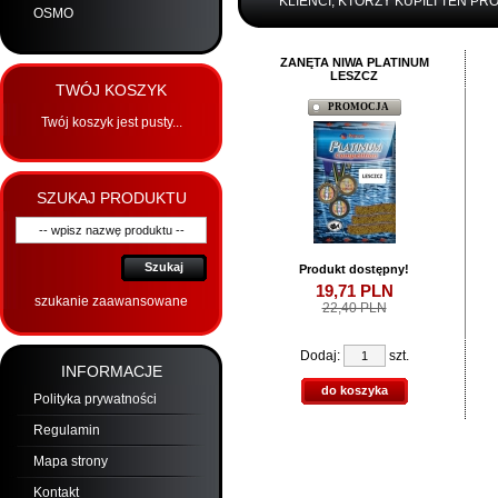
KLIENCI, KTÓRZY KUPILI TEN PR
OSMO
ZANĘTA NIWA PLATINUM
LESZCZ
TWÓJ KOSZYK
PROMOCJA
Twój koszyk jest pusty...
SZUKAJ PRODUKTU
Szukaj
Produkt dostępny!
19,
71
PLN
szukanie zaawansowane
22,40 PLN
Dodaj:
szt.
INFORMACJE
do koszyka
Polityka prywatności
Regulamin
Mapa strony
Kontakt