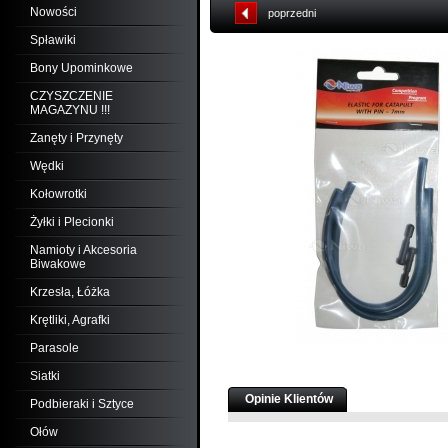
Nowości
poprzedni
Spławiki
Bony Upominkowe
CZYSZCZENIE
MAGAZYNU !!!
Zanęty i Przynęty
Wędki
Kołowrotki
Żyłki i Plecionki
Namioty i Akcesoria
Biwakowe
Krzesła, Łóżka
Krętliki, Agrafki
Parasole
Siatki
Opinie Klientów
Podbieraki i Sztyce
Ołów