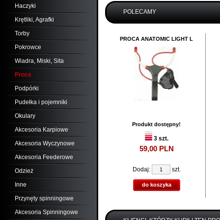
Haczyki
POLECAMY
Krętliki, Agrafki
Torby
PROCA ANATOMIC LIGHT L
Pokrowce
Wiadra, Miski, Sita
Proce
Podpórki
Pudełka i pojemniki
Okulary
Produkt dostępny!
Akcesoria Karpiowe
3 szt.
Akcesoria Wyczynowe
59,
00
PLN
Akcesoria Feederowe
Dodaj:
szt.
Odzież
Inne
do koszyka
Przynęty spinningowe
Akcesoria Spinningowe