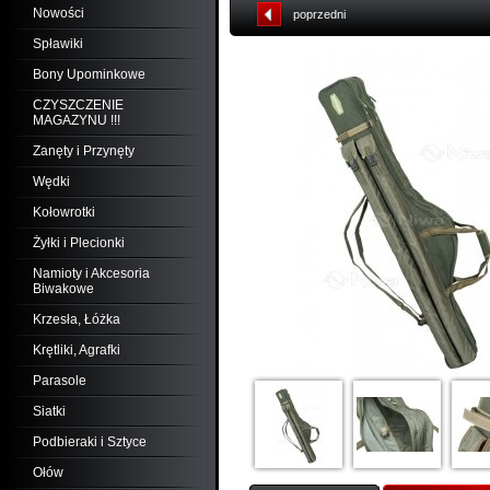
Nowości
poprzedni
Spławiki
Bony Upominkowe
CZYSZCZENIE
MAGAZYNU !!!
Zanęty i Przynęty
Wędki
Kołowrotki
Żyłki i Plecionki
Namioty i Akcesoria
Biwakowe
Krzesła, Łóżka
Krętliki, Agrafki
Parasole
Siatki
Podbieraki i Sztyce
Ołów