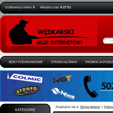
Użytkownicy online:
0
Aktualny czas:
6:27:52
BONY PODARUNKOWE
STRONA GŁÓWNA
PROMOCJA POSE
Znajdujesz się w:
Strona główna
»
Pokro
KATEGORIE