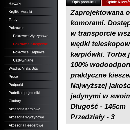
Opis produktu
Opinie Klient
Haczyki
Zaprojektowana o
Krętliki, Agrafki
Torby
komorami. Dostęp
Pokrowce
w transporcie wsz
Pokrowce Wyczynowe
wędki teleskopowe
Pokrowce Klasyczne
Pokrowce Karpiowe
karpiówki. Torba
Usztywniane
100% wodoodporn
Wiadra, Miski, Sita
praktyczne kieszen
Proce
Najwyższej jakoś
Podpórki
Pudełka i pojemniki
jedynymi w swoim
Okulary
Długość - 145cm
Akcesoria Karpiowe
Przedziały - 3
Akcesoria Wyczynowe
Akcesoria Feederowe