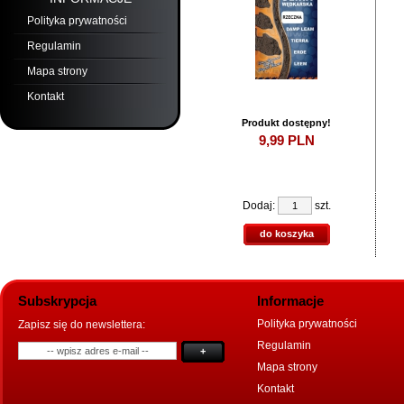
Polityka prywatności
Regulamin
Mapa strony
Kontakt
Produkt dostępny!
9,
99
PLN
Dodaj:
szt.
do koszyka
Subskrypcja
Informacje
Polityka prywatności
Zapisz się do newslettera:
Regulamin
+
Mapa strony
Kontakt