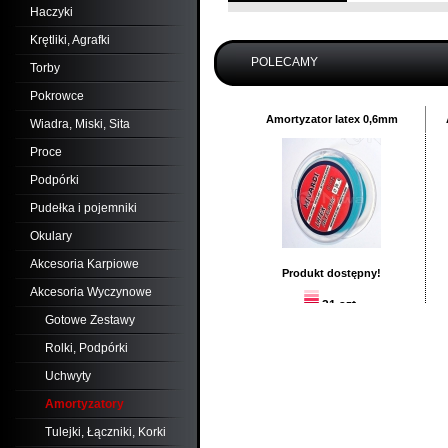
Haczyki
Krętliki, Agrafki
POLECAMY
Torby
Pokrowce
Amortyzator latex 0,6mm
Wiadra, Miski, Sita
Proce
Podpórki
Pudełka i pojemniki
Okulary
Akcesoria Karpiowe
Produkt dostępny!
Akcesoria Wyczynowe
21 szt.
Gotowe Zestawy
16,
40
PLN
Rolki, Podpórki
Dodaj:
szt.
Uchwyty
do koszyka
Amortyzatory
Tulejki, Łączniki, Korki