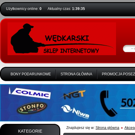
Użytkownicy online:
0
Aktualny czas:
1:39:36
BONY PODARUNKOWE
STRONA GŁÓWNA
PROMOCJA POSE
Znajdujesz się w:
Strona główna
»
Akces
KATEGORIE