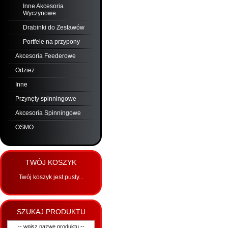
Inne Akcesoria
Wyczynowe
Drabinki do Zestawów
Portfele na przypony
Akcesoria Feederowe
Odzież
Inne
Przynęty spinningowe
Akcesoria Spinningowe
OSMO
TWÓJ KOSZYK
Twój koszyk jest pusty...
SZUKAJ PRODUKTU