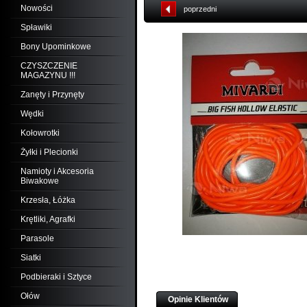
Nowości
poprzedni
Spławiki
Bony Upominkowe
CZYSZCZENIE
MAGAZYNU !!!
Zanęty i Przynęty
Wędki
Kołowrotki
Żyłki i Plecionki
Namioty i Akcesoria
Biwakowe
Krzesła, Łóżka
Krętliki, Agrafki
Parasole
Siatki
Podbieraki i Sztyce
Ołów
Opinie Klientów