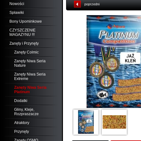
Nowości
poprzedni
Spławiki
Bony Upominkowe
CZYSZCZENIE
MAGAZYNU !!!
Zanęty i Przynęty
Zanęty Colmic
Zanęty Niwa Seria
Nature
Zanęty Niwa Seria
Extreme
Zanęty Niwa Seria
Platinum
Dodatki
Gliny, Kleje,
Rozpraszacze
Atraktory
Przynęty
Zanęty OSMO