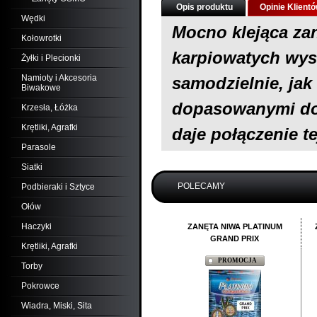
Opis produktu
Opinie Klient
Wędki
Mocno klejąca zanę
Kołowrotki
karpiowatych wys
Żyłki i Plecionki
Namioty i Akcesoria
samodzielnie, jak
Biwakowe
dopasowanymi do 
Krzesła, Łóżka
Krętliki, Agrafki
daje połączenie t
Parasole
Siatki
POLECAMY
Podbieraki i Sztyce
Ołów
Haczyki
ZANĘTA NIWA PLATINUM
GRAND PRIX
Krętliki, Agrafki
PROMOCJA
Torby
Pokrowce
Wiadra, Miski, Sita