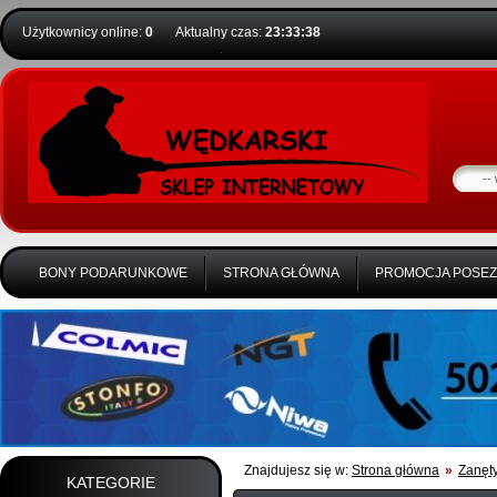
Użytkownicy online:
0
Aktualny czas:
23:33:39
BONY PODARUNKOWE
STRONA GŁÓWNA
PROMOCJA POSE
Znajdujesz się w:
Strona główna
»
Zanęty
KATEGORIE