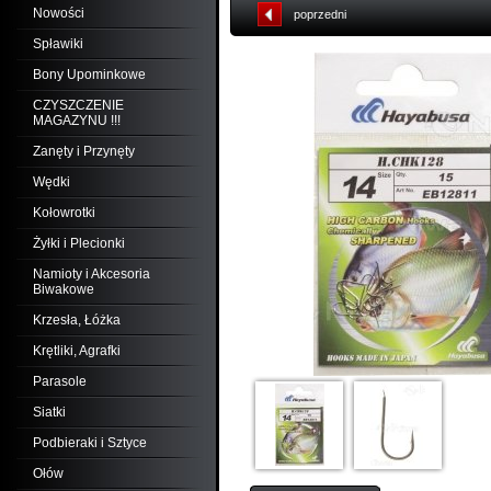
Nowości
poprzedni
Spławiki
Bony Upominkowe
CZYSZCZENIE
MAGAZYNU !!!
Zanęty i Przynęty
Wędki
Kołowrotki
Żyłki i Plecionki
Namioty i Akcesoria
Biwakowe
Krzesła, Łóżka
Krętliki, Agrafki
Parasole
Siatki
Podbieraki i Sztyce
Ołów