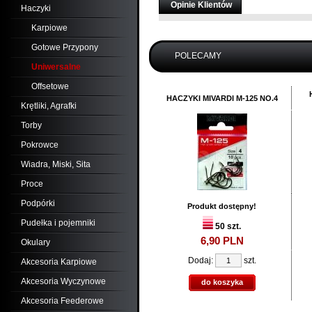
Opinie Klientów
Haczyki
Karpiowe
Gotowe Przypony
POLECAMY
Uniwersalne
Offsetowe
HACZYKI MIVARDI M-125 NO.4
Krętliki, Agrafki
Torby
Pokrowce
Wiadra, Miski, Sita
Proce
Podpórki
Produkt dostępny!
Pudełka i pojemniki
50 szt.
6,
90
PLN
Okulary
Dodaj:
szt.
Akcesoria Karpiowe
Akcesoria Wyczynowe
do koszyka
Akcesoria Feederowe