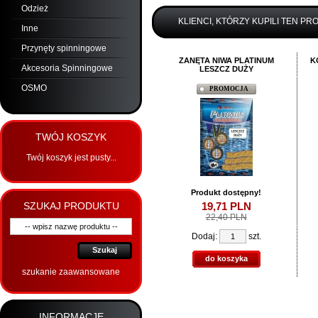
Odzież
KLIENCI, KTÓRZY KUPILI TEN PR
Inne
Przynęty spinningowe
ZANĘTA NIWA PLATINUM
K
Akcesoria Spinningowe
LESZCZ DUŻY
OSMO
PROMOCJA
TWÓJ KOSZYK
Twój koszyk jest pusty...
Produkt dostępny!
SZUKAJ PRODUKTU
19,
71
PLN
22,40 PLN
Dodaj:
szt.
Szukaj
do koszyka
szukanie zaawansowane
INFORMACJE