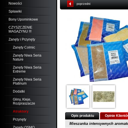
Nowości
poprzedni
Spławiki
Bony Upominkowe
CZYSZCZENIE
MAGAZYNU !!!
Zanęty i Przynęty
Zanęty Colmic
Zanęty Niwa Seria
Nature
Zanęty Niwa Seria
Extreme
Zanęty Niwa Seria
Platinum
Dodatki
Gliny, Kleje,
Rozpraszacze
Atraktory
Opis produktu
Opinie Klient
Przynęty
Mieszanka intensywnych aromató
Zanęty OSMO