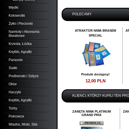
Wędki
POLECAMY
Kołowrotki
Żyłki i Plecionki
ATRAKTOR NIWA BRASEM
A
Namioty i Akcesoria
Biwakowe
SPECIAL
Krzesła, Łóżka
Krętliki, Agrafki
Parasole
Siatki
Produkt dostępny!
Podbieraki i Sztyce
12,
00
PLN
Ołów
Dodaj:
szt.
Haczyki
KLIENCI, KTÓRZY KUPILI TEN PR
do koszyka
Krętliki, Agrafki
Torby
ZANĘTA NIWA PLATINUM
ZAN
GRAND PRIX
Pokrowce
PROMOCJA
Wiadra, Miski, Sita