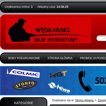
Użytkownicy online:
1
Aktualny czas:
14:36:26
BONY PODARUNKOWE
STRONA GŁÓWNA
PROMOCJA POSE
Znajdujesz się w:
Strona główna
»
Zanęty
KATEGORIE