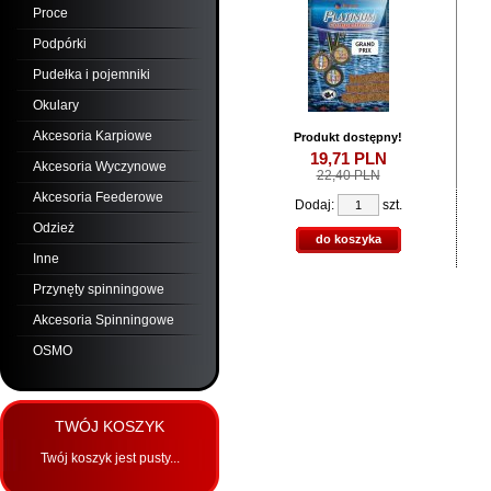
Proce
Podpórki
Pudełka i pojemniki
Okulary
Akcesoria Karpiowe
Produkt dostępny!
19,
71
PLN
Akcesoria Wyczynowe
22,40 PLN
Akcesoria Feederowe
Dodaj:
szt.
Odzież
do koszyka
Inne
Przynęty spinningowe
Akcesoria Spinningowe
OSMO
TWÓJ KOSZYK
Twój koszyk jest pusty...