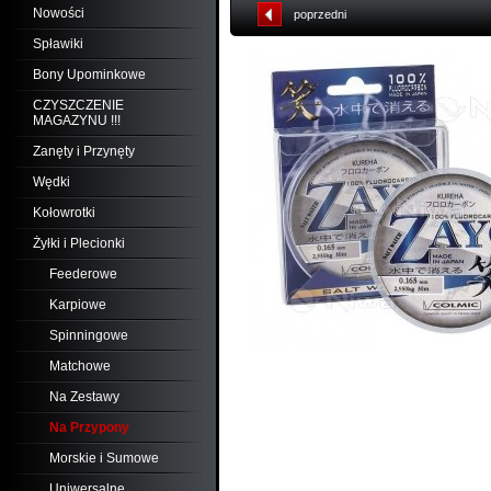
Nowości
poprzedni
Spławiki
Bony Upominkowe
CZYSZCZENIE
MAGAZYNU !!!
Zanęty i Przynęty
Wędki
Kołowrotki
Żyłki i Plecionki
Feederowe
Karpiowe
Spinningowe
Matchowe
Na Zestawy
Na Przypony
Morskie i Sumowe
Uniwersalne