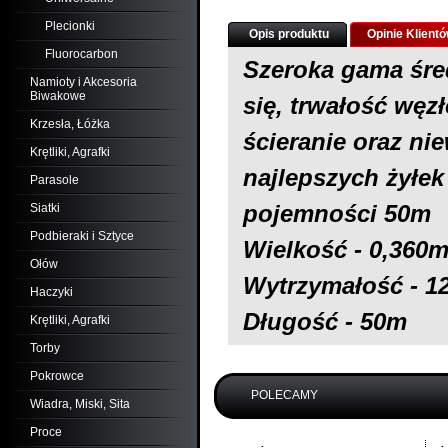
Plecionki
Opis produktu
Opinie Klient
Fluorocarbon
Szeroka gama śred
Namioty i Akcesoria
Biwakowe
się, trwałość węz
Krzesła, Łóżka
ścieranie oraz ni
Krętliki, Agrafki
najlepszych żyłe
Parasole
pojemności
50m
Siatki
Podbieraki i Sztyce
Wielkość - 0,360
Ołów
Wytrzymałość - 1
Haczyki
Długość - 50m
Krętliki, Agrafki
Torby
Pokrowce
POLECAMY
Wiadra, Miski, Sita
Proce