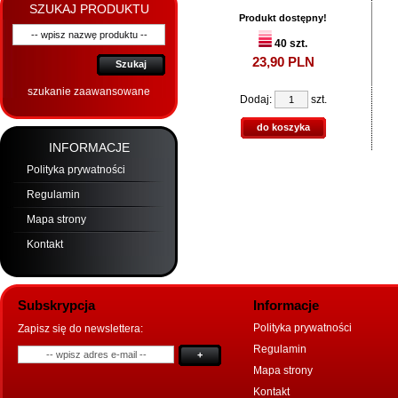
SZUKAJ PRODUKTU
Produkt dostępny!
40 szt.
23,
90
PLN
Szukaj
szukanie zaawansowane
Dodaj:
szt.
do koszyka
INFORMACJE
Polityka prywatności
Regulamin
Mapa strony
Kontakt
Subskrypcja
Informacje
Polityka prywatności
Zapisz się do newslettera:
Regulamin
+
Mapa strony
Kontakt