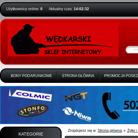
Użytkownicy online:
0
Aktualny czas:
14:02:33
BONY PODARUNKOWE
STRONA GŁÓWNA
PROMOCJA POSE
Znajdujesz się w:
Strona główna
»
Żyłki i
KATEGORIE