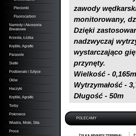
zawody wędkarskie
Plecionki
Fluorocarbon
monitorowany, dz
Namioty i Akcesoria
Dzięki zastosowan
Biwakowe
Krzesła, Łóżka
nadzwyczaj wytrz
Krętliki, Agrafki
wystarczająco gię
Parasole
przynęty.
Siatki
Podbieraki i Sztyce
Wielkość - 0,165
Ołów
Wytrzymałość - 3
Haczyki
Długość - 50m
Krętliki, Agrafki
Torby
Pokrowce
POLECAMY
Wiadra, Miski, Sita
Proce
ŻYŁKA MIVARDI TERMINAL
Ż