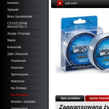
Nowości
poprzedni
Spławiki
Bony Upominkowe
CZYSZCZENIE
MAGAZYNU !!!
Zanęty i Przynęty
Wędki
Kołowrotki
Żyłki i Plecionki
Feederowe
Karpiowe
Spinningowe
Matchowe
Na Zestawy
Na Przypony
Opis produktu
Opinie Klient
Morskie i Sumowe
Zaawansowana ży
Uniwersalne