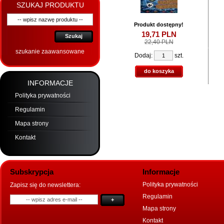
SZUKAJ PRODUKTU
Produkt dostępny!
19,
71
PLN
Szukaj
22,40 PLN
szukanie zaawansowane
Dodaj:
szt.
do koszyka
INFORMACJE
Polityka prywatności
Regulamin
Mapa strony
Kontakt
Subskrypcja
Informacje
Polityka prywatności
Zapisz się do newslettera:
Regulamin
+
Mapa strony
Kontakt