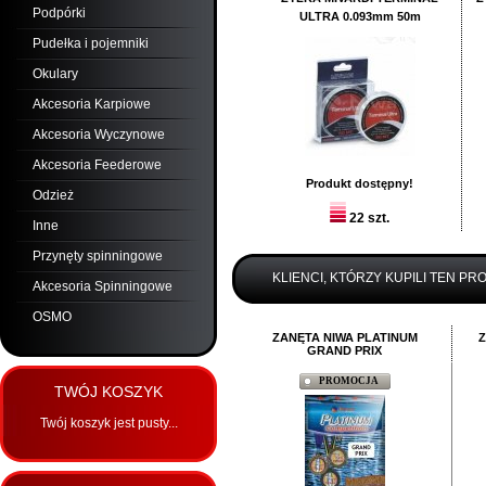
Podpórki
ULTRA 0.093mm 50m
Pudełka i pojemniki
Okulary
Akcesoria Karpiowe
Akcesoria Wyczynowe
Akcesoria Feederowe
Produkt dostępny!
Odzież
22 szt.
Inne
19,
00
PLN
Przynęty spinningowe
Dodaj:
szt.
KLIENCI, KTÓRZY KUPILI TEN PR
Akcesoria Spinningowe
do koszyka
OSMO
ZANĘTA NIWA PLATINUM
Z
GRAND PRIX
PROMOCJA
TWÓJ KOSZYK
Twój koszyk jest pusty...