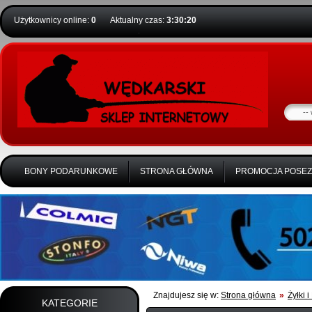
Użytkownicy online:
0
Aktualny czas:
3:30:21
BONY PODARUNKOWE
STRONA GŁÓWNA
PROMOCJA POSE
Znajdujesz się w:
Strona główna
»
Żyłki i
KATEGORIE