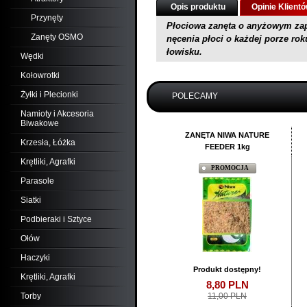
Opis produktu
Opinie Klient
Przynęty
Płociowa zanęta o anyżowym zap
Zanęty OSMO
nęcenia płoci o każdej porze rok
łowisku.
Wędki
Kołowrotki
Żyłki i Plecionki
POLECAMY
Namioty i Akcesoria
Biwakowe
ZANĘTA NIWA NATURE
Krzesła, Łóżka
FEEDER 1kg
Krętliki, Agrafki
PROMOCJA
Parasole
Siatki
Podbieraki i Sztyce
Ołów
Haczyki
Produkt dostępny!
Krętliki, Agrafki
8,
80
PLN
Torby
11,00 PLN