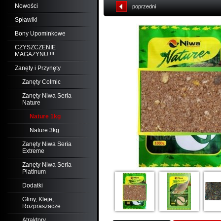
Nowości
poprzedni
Spławiki
Bony Upominkowe
CZYSZCZENIE
MAGAZYNU !!!
Zanęty i Przynęty
Zanęty Colmic
Zanęty Niwa Seria
Nature
Nature 1kg
Nature 3kg
Zanęty Niwa Seria
Extreme
Zanęty Niwa Seria
Platinum
Dodatki
Gliny, Kleje,
Rozpraszacze
Atraktory