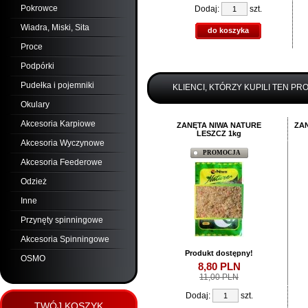
Pokrowce
Dodaj:
szt.
Wiadra, Miski, Sita
do koszyka
Proce
Podpórki
Pudełka i pojemniki
KLIENCI, KTÓRZY KUPILI TEN PR
Okulary
Akcesoria Karpiowe
ZANĘTA NIWA NATURE
ZA
LESZCZ 1kg
Akcesoria Wyczynowe
PROMOCJA
Akcesoria Feederowe
Odzież
Inne
Przynęty spinningowe
Akcesoria Spinningowe
Produkt dostępny!
OSMO
8,
80
PLN
11,00 PLN
Dodaj:
szt.
TWÓJ KOSZYK