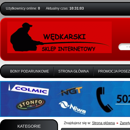
Użytkownicy online:
0
Aktualny czas:
10:31:03
BONY PODARUNKOWE
STRONA GŁÓWNA
PROMOCJA POSE
Znajdujesz się w:
Strona główna
»
Zanęty
KATEGORIE