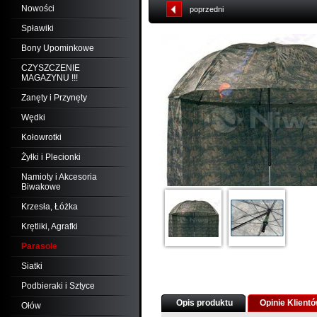
Nowości
poprzedni
Spławiki
Bony Upominkowe
CZYSZCZENIE
MAGAZYNU !!!
Zanęty i Przynęty
Wędki
Kołowrotki
Żyłki i Plecionki
Namioty i Akcesoria
Biwakowe
Krzesła, Łóżka
Krętliki, Agrafki
Parasole
Siatki
Podbieraki i Sztyce
Opis produktu
Opinie Klient
Ołów