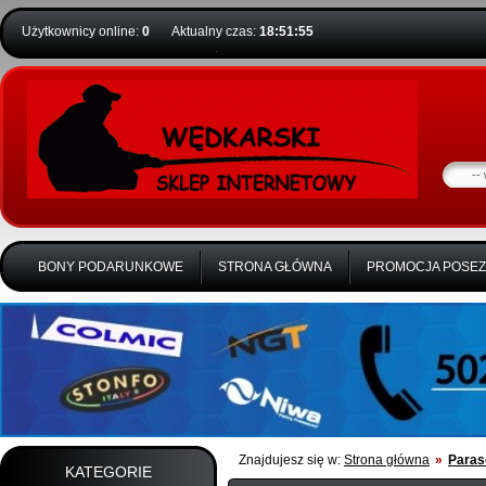
Użytkownicy online:
0
Aktualny czas:
18:51:56
BONY PODARUNKOWE
STRONA GŁÓWNA
PROMOCJA POSE
Znajdujesz się w:
Strona główna
»
Paras
KATEGORIE