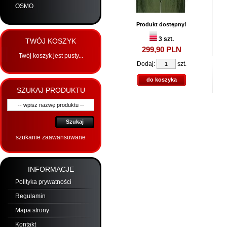
OSMO
Produkt dostępny!
3 szt.
TWÓJ KOSZYK
299,
90
PLN
Twój koszyk jest pusty...
Dodaj:
szt.
do koszyka
SZUKAJ PRODUKTU
Szukaj
szukanie zaawansowane
INFORMACJE
Polityka prywatności
Regulamin
Mapa strony
Kontakt