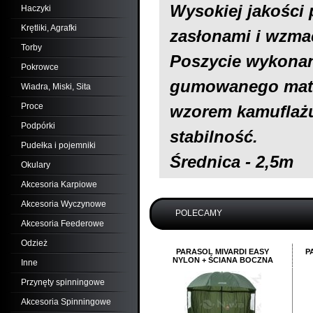
Wysokiej jakości 
Haczyki
Krętliki, Agrafki
zasłonami i wzma
Torby
Poszycie wykonan
Pokrowce
gumowanego mater
Wiadra, Miski, Sita
Proce
wzorem kamuflaż
Podpórki
stabilność.
Pudełka i pojemniki
Średnica - 2,5m
Okulary
Akcesoria Karpiowe
Akcesoria Wyczynowe
POLECAMY
Akcesoria Feederowe
Odzież
PARASOL MIVARDI EASY
P
NYLON + ŚCIANA BOCZNA
Inne
Przynęty spinningowe
Akcesoria Spinningowe