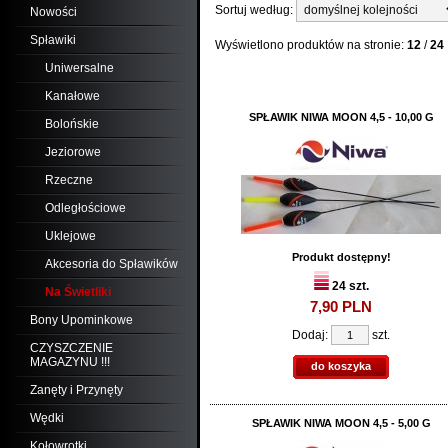
Sortuj według:
Nowości
Spławiki
Wyświetlono produktów na stronie:
12
/
24
Uniwersalne
Kanałowe
SPŁAWIK NIWA MOON 4,5 - 10,00 G
Bolońskie
Jeziorowe
Rzeczne
Odległościowe
Uklejowe
Produkt dostępny!
Akcesoria do Spławików
24 szt.
Na Świetliki
7,
90
PLN
Bony Upominkowe
Dodaj:
szt.
CZYSZCZENIE
MAGAZYNU !!!
do koszyka
Zanęty i Przynęty
Wędki
SPŁAWIK NIWA MOON 4,5 - 5,00 G
Kołowrotki