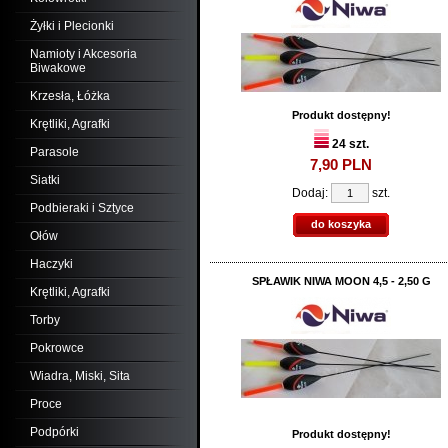
Żyłki i Plecionki
Namioty i Akcesoria
Biwakowe
Krzesła, Łóżka
Produkt dostępny!
Krętliki, Agrafki
24 szt.
Parasole
7,
90
PLN
Siatki
Dodaj:
szt.
Podbieraki i Sztyce
do koszyka
Ołów
Haczyki
SPŁAWIK NIWA MOON 4,5 - 2,50 G
Krętliki, Agrafki
Torby
Pokrowce
Wiadra, Miski, Sita
Proce
Podpórki
Produkt dostępny!