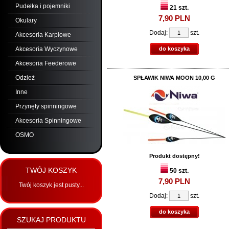
Pudełka i pojemniki
21 szt.
7,
90
PLN
Okulary
Dodaj:
szt.
Akcesoria Karpiowe
Akcesoria Wyczynowe
do koszyka
Akcesoria Feederowe
Odzież
SPŁAWIK NIWA MOON 10,00 G
Inne
Przynęty spinningowe
Akcesoria Spinningowe
OSMO
Produkt dostępny!
TWÓJ KOSZYK
50 szt.
7,
90
PLN
Twój koszyk jest pusty...
Dodaj:
szt.
do koszyka
SZUKAJ PRODUKTU