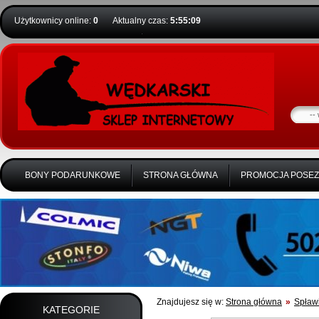
Użytkownicy online:
0
Aktualny czas:
5:55:10
BONY PODARUNKOWE
STRONA GŁÓWNA
PROMOCJA POSE
Znajdujesz się w:
Strona główna
»
Spławi
KATEGORIE