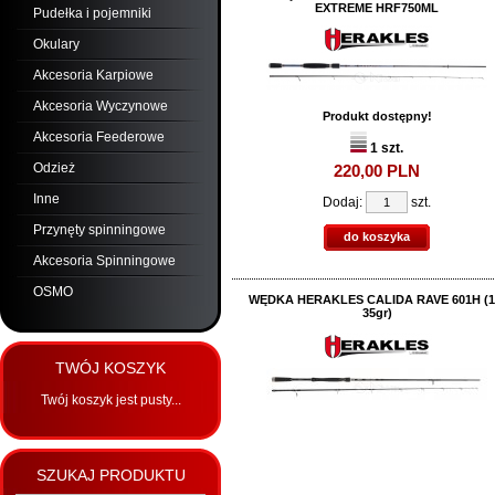
EXTREME HRF750ML
Pudełka i pojemniki
Okulary
Akcesoria Karpiowe
Akcesoria Wyczynowe
Produkt dostępny!
Akcesoria Feederowe
1 szt.
Odzież
220,
00
PLN
Inne
Dodaj:
szt.
Przynęty spinningowe
do koszyka
Akcesoria Spinningowe
OSMO
WĘDKA HERAKLES CALIDA RAVE 601H (1
35gr)
TWÓJ KOSZYK
Twój koszyk jest pusty...
SZUKAJ PRODUKTU