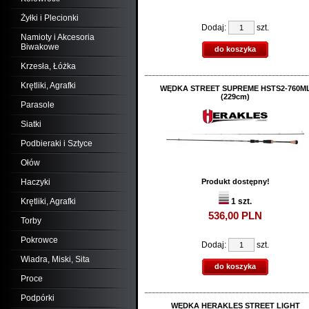
Żyłki i Plecionki
Dodaj:
szt.
Namioty i Akcesoria
Biwakowe
do koszyka
Krzesła, Łóżka
Krętliki, Agrafki
WĘDKA STREET SUPREME HSTS2-760M
(229cm)
Parasole
Siatki
Podbieraki i Sztyce
Ołów
Haczyki
Produkt dostępny!
Krętliki, Agrafki
1 szt.
536,
00
PLN
Torby
Pokrowce
Dodaj:
szt.
Wiadra, Miski, Sita
do koszyka
Proce
Podpórki
WĘDKA HERAKLES STREET LIGHT