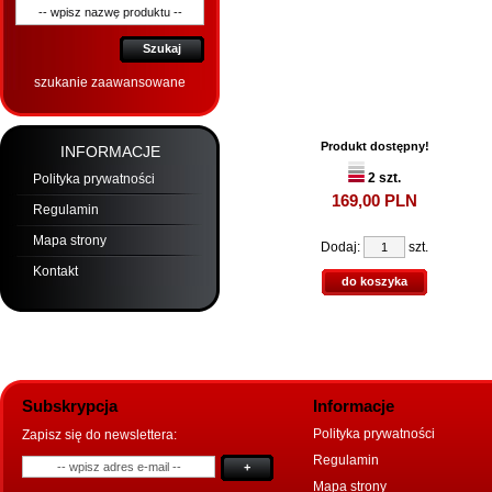
Szukaj
szukanie zaawansowane
Produkt dostępny!
INFORMACJE
2 szt.
Polityka prywatności
169,
00
PLN
Regulamin
Mapa strony
Dodaj:
szt.
Kontakt
do koszyka
Subskrypcja
Informacje
Polityka prywatności
Zapisz się do newslettera:
Regulamin
+
Mapa strony