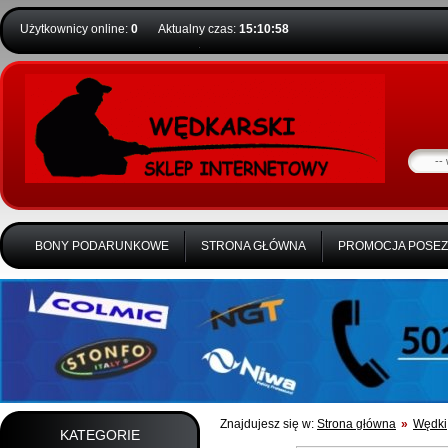
Użytkownicy online:
0
Aktualny czas:
15:10:59
BONY PODARUNKOWE
STRONA GŁÓWNA
PROMOCJA POSE
Znajdujesz się w:
Strona główna
»
Wędki
KATEGORIE