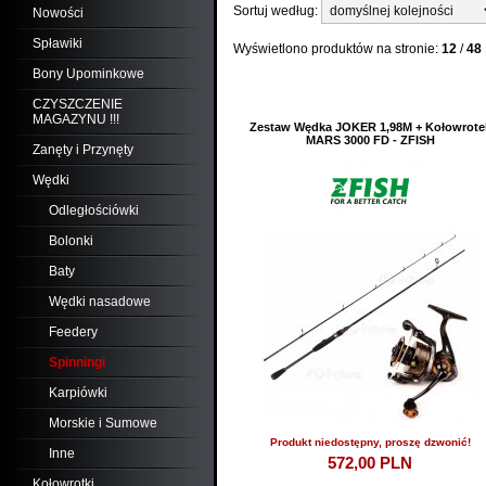
Sortuj według:
Nowości
Spławiki
Wyświetlono produktów na stronie:
12
/
48
Bony Upominkowe
CZYSZCZENIE
MAGAZYNU !!!
Zestaw Wędka JOKER 1,98M + Kołowrote
MARS 3000 FD - ZFISH
Zanęty i Przynęty
Wędki
Odległościówki
Bolonki
Baty
Wędki nasadowe
Feedery
Spinningi
Karpiówki
Morskie i Sumowe
Produkt niedostępny, proszę dzwonić!
Inne
572,
00
PLN
Kołowrotki