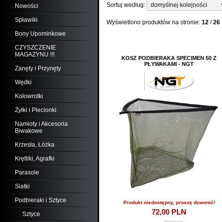
Sortuj według:
Nowości
Spławiki
Wyświetlono produktów na stronie:
12
/
26
Bony Upominkowe
CZYSZCZENIE
MAGAZYNU !!!
KOSZ PODBIERAKA SPECIMEN 50 Z
PŁYWAKAMI - NGT
Zanęty i Przynęty
Wędki
Kołowrotki
Żyłki i Plecionki
Namioty i Akcesoria
Biwakowe
Krzesła, Łóżka
Krętliki, Agrafki
Parasole
Siatki
Podbieraki i Sztyce
Produkt niedostępny, proszę dzwonić!
72,
00
PLN
Sztyce