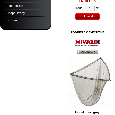
14,
90
PLN
Regulamin
Dodaj:
szt.
Mapa strony
do koszyka
Kontakt
PODBIERAK EXECUTIVE
PROMOCJA
Produkt dostępny!