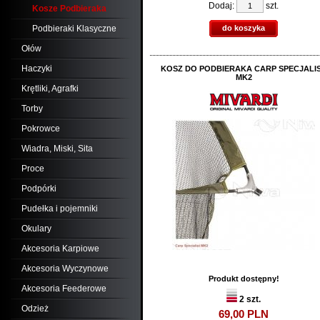
Dodaj:
szt.
Kosze Podbieraka
Podbieraki Klasyczne
do koszyka
Ołów
Haczyki
KOSZ DO PODBIERAKA CARP SPECJALI
MK2
Krętliki, Agrafki
Torby
Pokrowce
Wiadra, Miski, Sita
Proce
Podpórki
Pudełka i pojemniki
Okulary
Akcesoria Karpiowe
Akcesoria Wyczynowe
Produkt dostępny!
Akcesoria Feederowe
2 szt.
Odzież
69,
00
PLN