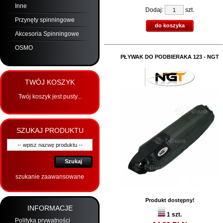
Inne
Dodaj:
szt.
Przynęty spinningowe
do koszyka
Akcesoria Spinningowe
OSMO
PŁYWAK DO PODBIERAKA 123 - NGT
TWÓJ KOSZYK
Twój koszyk jest pusty...
SZUKAJ PRODUKTU
Szukaj
szukanie zaawansowane
Produkt dostępny!
INFORMACJE
1 szt.
Polityka prywatności