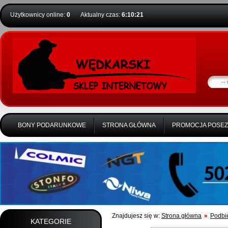
Użytkownicy online:
0
Aktualny czas:
6:10:22
BONY PODARUNKOWE
STRONA GŁÓWNA
PROMOCJA POSE
Znajdujesz się w:
Strona główna
»
Podbie
KATEGORIE