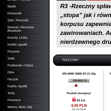
R3 -Rzeczny spła
Wędki
Kołowrotki
„stopa” jak i rów
Żyłki i Plecionki
korpusu zapewnia
Namioty i Akcesoria
Biwakowe
zawirowaniach. A
Krzesła, Łóżka
nierdzewnego dr
Krętliki, Agrafki
Parasole
Siatki
POLECAMY
Podbieraki i Sztyce
Ołów
SPŁAWIK NIWA R3 21-22g
Haczyki
PROMOCJA
Krętliki, Agrafki
Torby
Produkt dostępny!
Pokrowce
42 szt.
6,
50
PLN
Wiadra, Miski, Sita
11,76 PLN