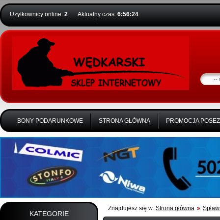
Użytkownicy online:
2
Aktualny czas:
6:56:24
BONY PODARUNKOWE
STRONA GŁÓWNA
PROMOCJA POSE
Znajdujesz się w:
Strona główna
»
Spławi
KATEGORIE