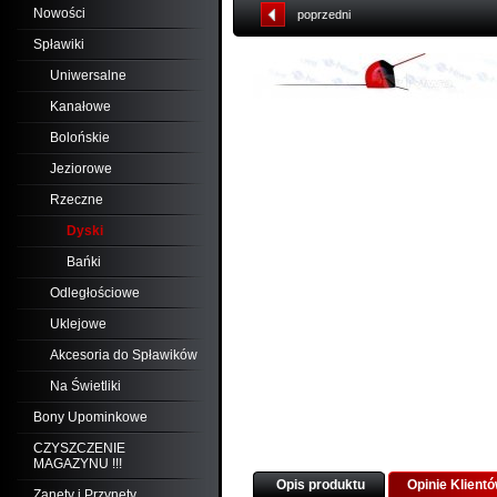
Nowości
poprzedni
Spławiki
Uniwersalne
Kanałowe
Bolońskie
Jeziorowe
Rzeczne
Dyski
Bańki
Odległościowe
Uklejowe
Akcesoria do Spławików
Na Świetliki
Bony Upominkowe
CZYSZCZENIE
MAGAZYNU !!!
Opis produktu
Opinie Klient
Zanęty i Przynęty