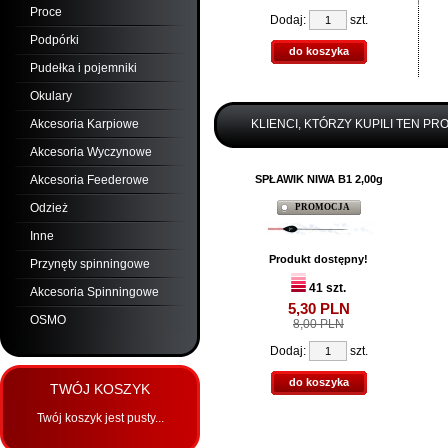
Proce
Dodaj:
szt.
Podpórki
do koszyka
Pudełka i pojemniki
Okulary
Akcesoria Karpiowe
KLIENCI, KTÓRZY KUPILI TEN PR
Akcesoria Wyczynowe
Akcesoria Feederowe
SPŁAWIK NIWA B1 2,00g
Odzież
PROMOCJA
Inne
Produkt dostępny!
Przynęty spinningowe
41 szt.
Akcesoria Spinningowe
5,
30
PLN
OSMO
8,00 PLN
Dodaj:
szt.
do koszyka
TWÓJ KOSZYK
Twój koszyk jest pusty...