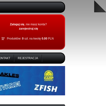
Zaloguj się
, nie masz konta?
zarejestruj się
Produktów:
0
szt.
na kwotę
0.00
PLN
ONTAKT
REJESTRACJA