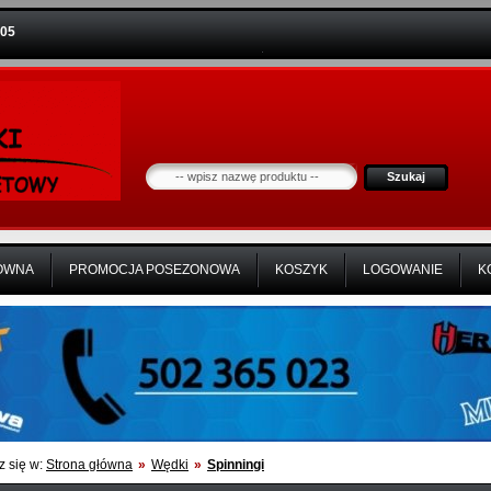
:06
Szukaj
ÓWNA
PROMOCJA POSEZONOWA
KOSZYK
LOGOWANIE
K
z się w:
Strona główna
»
Wędki
»
Spinningi