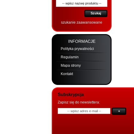
Szukaj
szukanie zaawansowane
INFORMACJE
Polityka prywatności
Regulamin
Mapa strony
Kontakt
Subskrypcja
Zapisz się do newslettera:
+