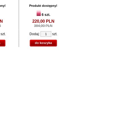
Produkt dostępny!
pny!
Produkt dostępny!
6 szt.
210,
00
PLN
6 szt.
401,00 PLN
N
220,
00
PLN
N
384,00 PLN
Dodaj:
szt.
szt.
Dodaj:
szt.
do koszyka
a
do koszyka