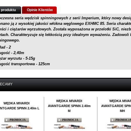
 produktu
Opinie Klientów
czesna seria wędzisk spinningowych z serii Imperium, który nowy desi
nano ją z wysokiej jakości włókna węglowego EXHMC 85. Seria charakt
ości i ciężarów wyrzutowych. Została wyposażona w przelotki SiC, niezb
utach. Charakteryzuje się lekkością przy idealnym wyważeniu. Zadowoli
ningowego.
ład - 2
ugość - 2,40m
ężar wyrzutu - 5-15g
ugość transportowa - 125cm
LECAMY
WĘDKA MIVARDI
WĘDKA MIVA
WĘDKA MIVARDI
AVANTGARDE SPINN 2.40m
AVANTGARDE SPIN
NTGARDE SPINN 2.40m L
M
MH
PROMOCJA
PROMOCJA
PROMOCJ