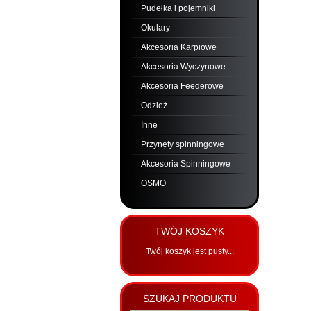
Pudełka i pojemniki
Okulary
Akcesoria Karpiowe
Akcesoria Wyczynowe
Akcesoria Feederowe
Odzież
Inne
Przynęty spinningowe
Akcesoria Spinningowe
OSMO
TWÓJ KOSZYK
Twój koszyk jest pusty...
SZUKAJ PRODUKTU