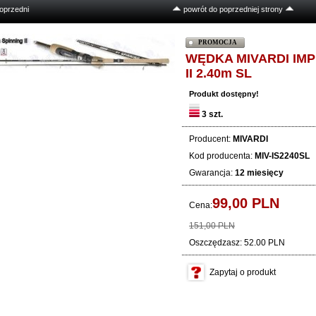
oprzedni
powrót do poprzedniej strony
PROMOCJA
WĘDKA MIVARDI IMP
II 2.40m SL
Produkt dostępny!
3 szt.
Producent:
MIVARDI
Kod producenta:
MIV-IS2240SL
Gwarancja:
12 miesięcy
99,
00
PLN
Cena:
151,00 PLN
Oszczędzasz: 52.00 PLN
Zapytaj o produkt