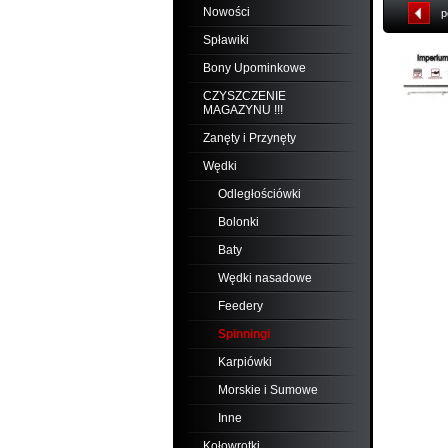
Nowości
p
Spławiki
Bony Upominkowe
CZYSZCZENIE
MAGAZYNU !!!
Zanęty i Przynęty
Wędki
Odległościówki
Bolonki
Baty
Wędki nasadowe
Feedery
Spinningi
Karpiówki
Morskie i Sumowe
Inne
Kołowrotki