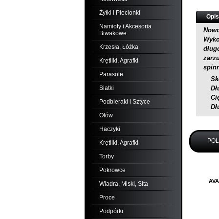
Żyłki i Plecionki
Opis
Namioty i Akcesoria
Nowo
Biwakowe
Wyko
Krzesła, Łóżka
dług
zarz
Krętliki, Agrafki
spin
Parasole
Sk
Siatki
Dł
Ci
Podbieraki i Sztyce
Dł
Ołów
Haczyki
PO
Krętliki, Agrafki
Torby
Pokrowce
AVA
Wiadra, Miski, Sita
Proce
Podpórki