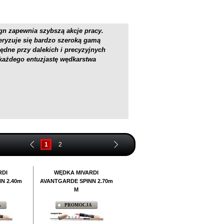
gn zapewnia szybszą akcje pracy.
eryzuje się bardzo szeroką gamą
ędne przy dalekich i precyzyjnych
 każdego entuzjastę wędkarstwa
1
2
RDI
WĘDKA MIVARDI
WĘDKA MIVARDI
N 2.40m
AVANTGARDE SPINN 2.70m
AVANTGARDE SPINN 2.70m
M
MH
A
PROMOCJA
PROMOCJA