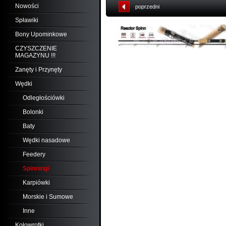
Nowości
poprzedni
Spławiki
Bony Upominkowe
CZYSZCZENIE
MAGAZYNU !!!
Zanęty i Przynęty
Wędki
Odległościówki
Bolonki
Baty
Wędki nasadowe
Feedery
Spinningi
Karpiówki
Morskie i Sumowe
Inne
Kołowrotki