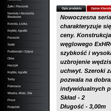
Żyłki i Plecionki
Opis produktu
Opinie Klient
Namioty i Akcesoria
Nowoczesna seri
Biwakowe
Krzesła, Łóżka
charakteryzuje si
Krętliki, Agrafki
ceny. Konstrukcj
Parasole
węglowego ExHRC
Siatki
szybkość i wysok
Podbieraki i Sztyce
Ołów
uzbrojenie wędzis
Haczyki
uchwyt. Szeroki z
Krętliki, Agrafki
pozwala na dobra
Torby
Pokrowce
indywidualnych p
Wiadra, Miski, Sita
Skład - 2
Proce
Długość - 3,00m
Podpórki