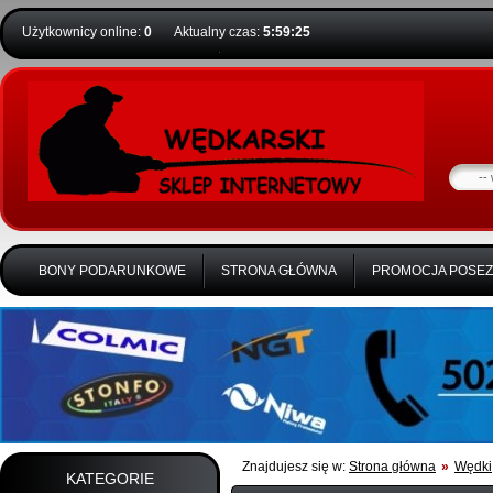
Użytkownicy online:
0
Aktualny czas:
5:59:26
BONY PODARUNKOWE
STRONA GŁÓWNA
PROMOCJA POSE
Znajdujesz się w:
Strona główna
»
Wędki
KATEGORIE