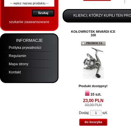
Szukaj
KLIENCI, KTÓRZY KUPILI TEN PR
szukanie zaawansowane
KOŁOWROTEK MIVARDI ICE
100
INFORMACJE
PROMOCJA
Polityka prywatności
Regulamin
Mapa strony
Kontakt
Produkt dostępny!
10 szt.
23,
00
PLN
33,00 PLN
Dodaj:
szt.
do koszyka