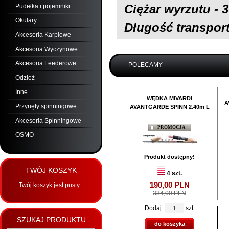
Ciężar wyrzutu - 
Pudełka i pojemniki
Okulary
Długość transpor
Akcesoria Karpiowe
Akcesoria Wyczynowe
Akcesoria Feederowe
POLECAMY
Odzież
Inne
WĘDKA MIVARDI
A
Przynęty spinningowe
AVANTGARDE SPINN 2.40m L
Akcesoria Spinningowe
PROMOCJA
OSMO
Produkt dostępny!
TWÓJ KOSZYK
4 szt.
190,
00
PLN
Twój koszyk jest pusty...
334,00 PLN
Dodaj:
szt.
SZUKAJ PRODUKTU
do koszyka