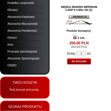
Pudełka i pojemniki
WĘDKA MIVARDI IMPERIUM
Okulary
CARP II 3.90m SH (2)
Akcesoria Karpiowe
PROMOCJA
Akcesoria Wyczynowe
Akcesoria Feederowe
Produkt dostępny!
Odzież
1 szt.
250,
00
PLN
Inne
362,00 PLN
Przynęty spinningowe
Dodaj:
szt.
Akcesoria Spinningowe
do koszyka
OSMO
TWÓJ KOSZYK
Twój koszyk jest pusty...
SZUKAJ PRODUKTU