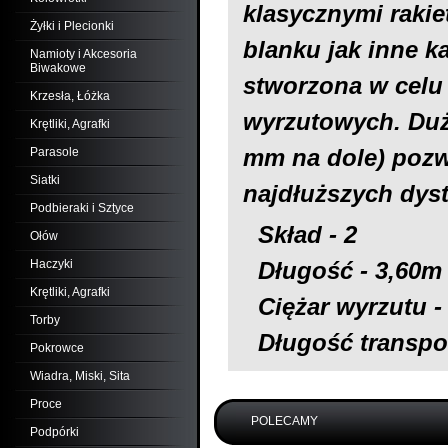
klasycznymi rakie
Żyłki i Plecionki
blanku jak inne k
Namioty i Akcesoria
Biwakowe
stworzona w celu 
Krzesła, Łóżka
wyrzutowych. Duż
Krętliki, Agrafki
mm na dole) pozw
Parasole
Siatki
najdłuższych dys
Podbieraki i Sztyce
Skład - 2
Ołów
Haczyki
Długość - 3,60m
Krętliki, Agrafki
Ciężar wyrzutu -
Torby
Długość transpo
Pokrowce
Wiadra, Miski, Sita
Proce
POLECAMY
Podpórki