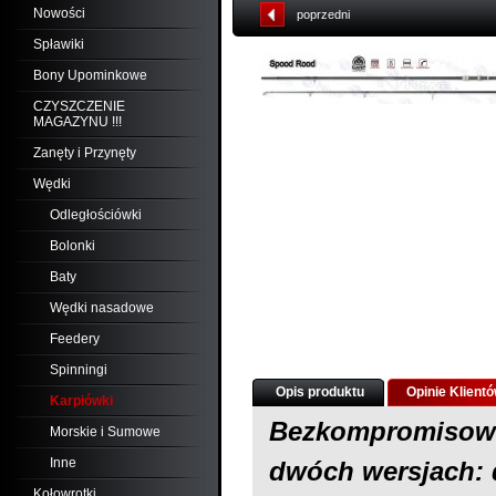
Nowości
poprzedni
Spławiki
Bony Upominkowe
CZYSZCZENIE
MAGAZYNU !!!
Zanęty i Przynęty
Wędki
Odległościówki
Bolonki
Baty
Wędki nasadowe
Feedery
Spinningi
Opis produktu
Opinie Klient
Karpiówki
Bezkompromisowa
Morskie i Sumowe
Inne
dwóch wersjach: d
Kołowrotki