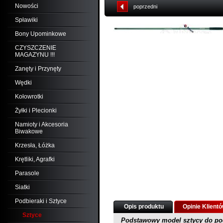
Nowości
poprzedni
Spławiki
Bony Upominkowe
CZYSZCZENIE
MAGAZYNU !!!
Zanęty i Przynęty
Wędki
Kołowrotki
Żyłki i Plecionki
Namioty i Akcesoria
Biwakowe
Krzesła, Łóżka
Krętliki, Agrafki
Parasole
Siatki
Podbieraki i Sztyce
Opis produktu
Opinie Klient
Sztyce
Podstawowy model sztycy do po