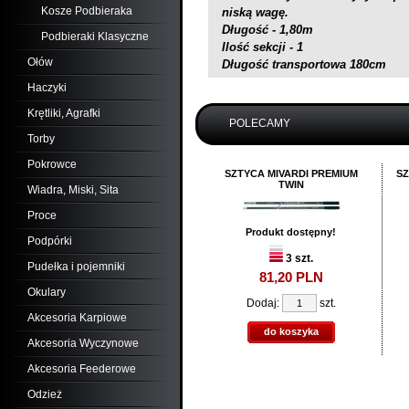
Kosze Podbieraka
niską wagę.
Długość - 1,80m
Podbieraki Klasyczne
Ilość sekcji - 1
Ołów
Długość transportowa 180cm
Haczyki
Krętliki, Agrafki
POLECAMY
Torby
Pokrowce
SZTYCA MIVARDI PREMIUM
SZ
TWIN
Wiadra, Miski, Sita
Proce
Produkt dostępny!
Podpórki
3 szt.
Pudełka i pojemniki
81,
20
PLN
Okulary
Dodaj:
szt.
Akcesoria Karpiowe
do koszyka
Akcesoria Wyczynowe
Akcesoria Feederowe
Odzież