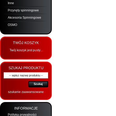
Inne
Przynęty spinningowe
Akcesoria Spinningowe
OSMO
TWÓJ KOSZYK
Twój koszyk jest pusty...
SZUKAJ PRODUKTU
Szukaj
szukanie zaawansowane
INFORMACJE
Polityka prywatności